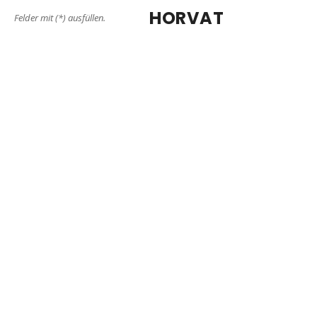
HORVAT
Felder mit (*) ausfüllen.
Na prehodu 32, 2000
Maribor, EU
+ 386 (0)2 23 48 387
+386 (0)31 399 492
+386 (0)2 23 48 382
info@horvatsp.com
MONTAG - FREITAG:
7:00 bis 15:00,
SAM,
SON:
geschlossen