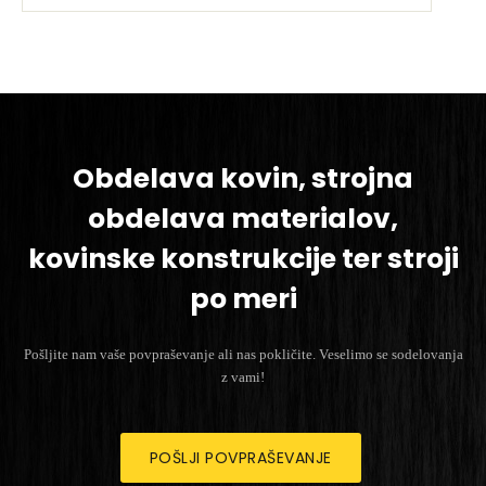
Obdelava kovin, strojna
obdelava materialov,
kovinske konstrukcije ter stroji
po meri
Pošljite nam vaše povpraševanje ali nas pokličite. Veselimo se sodelovanja
z vami!
POŠLJI POVPRAŠEVANJE