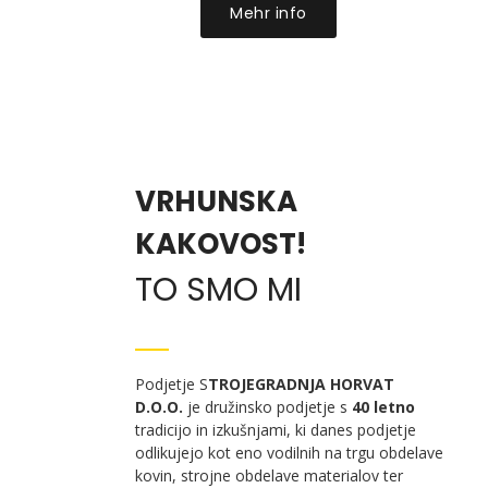
Mehr info
VRHUNSKA
KAKOVOST!
TO SMO MI
Podjetje S
TROJEGRADNJA HORVAT
D.O.O.
je družinsko podjetje s
40
letno
tradicijo in izkušnjami, ki danes podjetje
odlikujejo kot eno vodilnih na trgu obdelave
kovin, strojne obdelave materialov ter