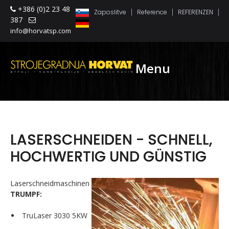
+386 (0)2 23 48
Zaposlitve
Reference
REFERENZEN
387
info@horvatsp.com
Menu
LASERSCHNEIDEN - SCHNELL,
HOCHWERTIG UND GÜNSTIG
Laserschneidmaschinen
TRUMPF:
TruLaser 3030 5KW