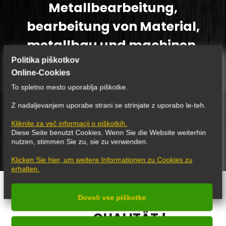
Metallbearbeitung,
bearbeitung von Material,
metallbau und machinen.
Politika piškotkov
Senden Sie uns Ihre Anfrage oder rufen Sie uns an. Wir freuen uns auf die
Online-Cookies
Zusammenarbeit mit Ihnen!
To spletno mesto uporablja piškotke.
Z nadaljevanjem uporabe strani se strinjate z uporabo le-teh.
ANFRAGE SENDEN
Kliknite za več informacij o piškotkih.
Diese Seite benutzt Cookies. Wenn Sie die Website weiterhin
nutzen, stimmen Sie zu, sie zu verwenden.
Klicken Sie hier, um weitere Informationen zu Cookies zu
erhalten.
Dovoli vse piškotke
QUALITÄT !